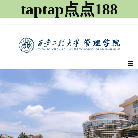
taptap点点188
首页
点点概况
教师队伍