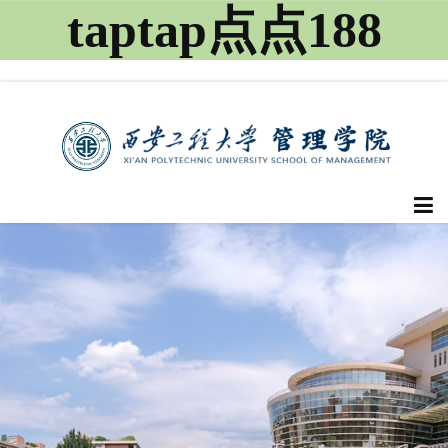
taptap点点188
首页
点点概况
教师队伍