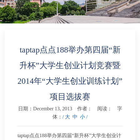
学科建设
本科教育
taptap点点188举办第四届“新
研究生培养
升杯”大学生创业计划竞赛暨
TAPTAP点点
2014年“大学生创业训练计划”
学生工作
项目选拔赛
日期：December 13, 2013 作者： 阅读：
字
校友之家
体：
/ 大
中
小 /
taptap点点188举办第四届“新升杯”大学生创业计