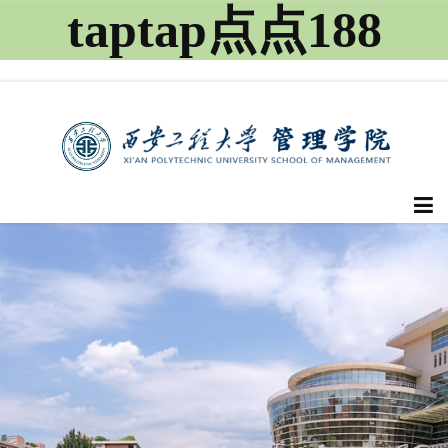
taptap点点188
首页
点点概况
教师队伍